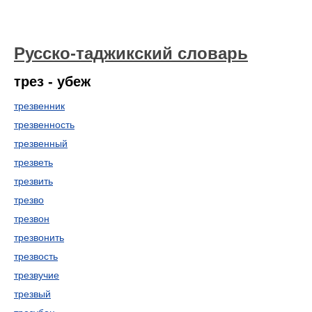
Русско-таджикский словарь
трез - убеж
трезвенник
трезвенность
трезвенный
трезветь
трезвить
трезво
трезвон
трезвонить
трезвость
трезвучие
трезвый