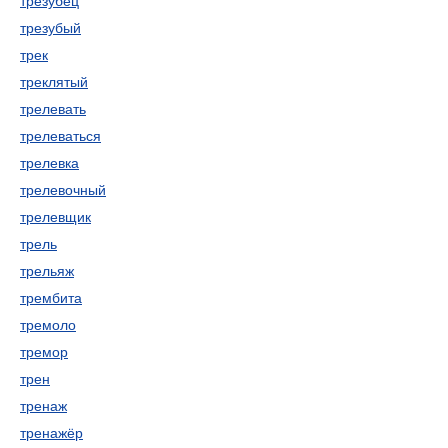
трезубец
трезубый
трек
треклятый
трелевать
трелеваться
трелевка
трелевочный
трелевщик
трель
трельяж
трембита
тремоло
тремор
трен
тренаж
тренажёр